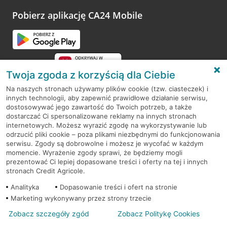
platformy Profil Firmy w Google. Dziękujemy za wszystkie
opinie.
Pobierz aplikację CA24 Mobile
Przejdź do pytania
Twoja zgoda z korzyścią dla Ciebie
Na naszych stronach używamy plików cookie (tzw. ciasteczek) i
innych technologii, aby zapewnić prawidłowe działanie serwisu,
RODO
dostosowywać jego zawartość do Twoich potrzeb, a także
dostarczać Ci spersonalizowane reklamy na innych stronach
Regulamin serwisu
internetowych. Możesz wyrazić zgodę na wykorzystywanie lub
odrzucić pliki cookie – poza plikami niezbędnymi do funkcjonowania
Mapa serwisu
serwisu. Zgody są dobrowolne i możesz je wycofać w każdym
momencie. Wyrażenie zgody sprawi, że będziemy mogli
Polityka
Cookies
prezentować Ci lepiej dopasowane treści i oferty na tej i innych
stronach Credit Agricole.
Polityka prywatności
Analityka
Dopasowanie treści i ofert na stronie
Marketing wykonywany przez strony trzecie
Zobacz szczegóły zgód
Zobacz Politykę Cookies
© 2026 Credit Agricole Bank Polska S.A. Wszelkie prawa zastrzeżone