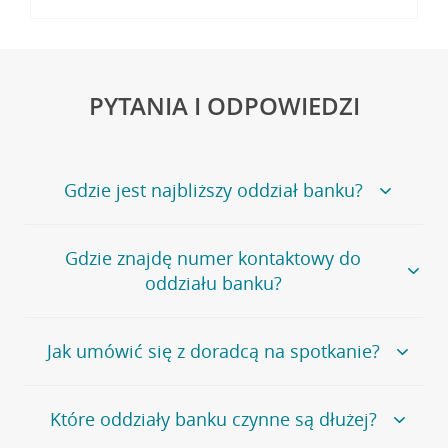
PYTANIA I ODPOWIEDZI
Gdzie jest najbliższy oddział banku?
Jeśli szukasz oddziału naszego banku, zapraszamy na
Gdzie znajdę numer kontaktowy do
stronę
Placówki i bankomaty
, na której znajduje się
oddziału banku?
wygodna wyszukiwarka.
Alternatywnie, możesz skorzystać z pełnej
listy naszych
oddziałów
.
Bank Credit Agricole nie udostępnia ogólnego numeru
Jak umówić się z doradcą na spotkanie?
telefonu do placówki bankowej.
Przejdź do pytania
Polecamy skorzystanie z możliwości wcześniejszego
Jeśli jesteś już
naszym
umówienia się z doradcą w placówce bankowej
.
Które oddziały banku czynne są dłużej?
klientem
możesz
samodzielnie
umówić się na spotkanie z