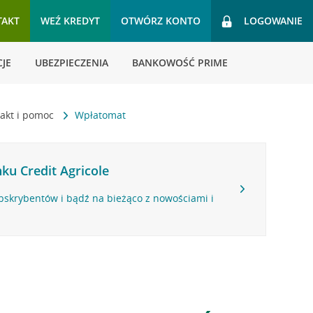
TAKT
WEŹ KREDYT
OTWÓRZ KONTO
LOGOWANIE
JE
UBEZPIECZENIA
BANKOWOŚĆ PRIME
akt i pomoc
Wpłatomat
ku Credit Agricole
bskrybentów i bądź na bieżąco z nowościami i