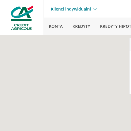
Klienci indywidualni
KONTA
KREDYTY
KREDYTY HIPO