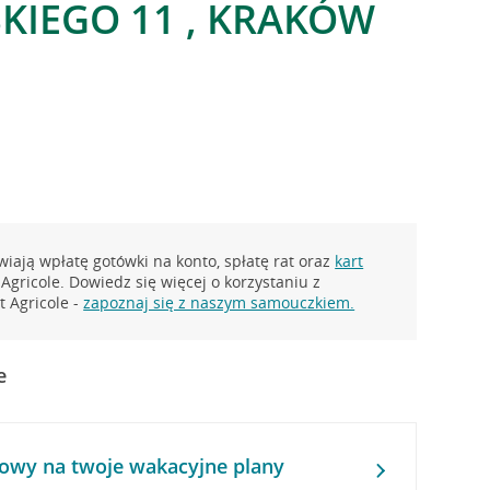
KIEGO 11 , KRAKÓW
iają wpłatę gotówki na konto, spłatę rat oraz
kart
Agricole. Dowiedz się więcej o korzystaniu z
 Agricole -
zapoznaj się z naszym samouczkiem.
e
owy na twoje wakacyjne plany