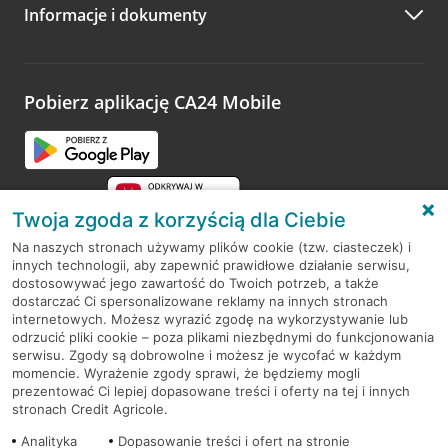
Informacje i dokumenty
Zachęcamy do podzielenia się z nami opinią o wizycie.
Wystarczy przejść na stronę
Oceń wizytę
, wyszukać
odwiedzoną placówkę i wypełnić formularz w ramach
platformy Profil Firmy w Google. Dziękujemy za wszystkie
opinie.
Pobierz aplikację CA24 Mobile
Przejdź do pytania
Twoja zgoda z korzyścią dla Ciebie
Na naszych stronach używamy plików cookie (tzw. ciasteczek) i
innych technologii, aby zapewnić prawidłowe działanie serwisu,
RODO
dostosowywać jego zawartość do Twoich potrzeb, a także
dostarczać Ci spersonalizowane reklamy na innych stronach
Regulamin serwisu
internetowych. Możesz wyrazić zgodę na wykorzystywanie lub
odrzucić pliki cookie – poza plikami niezbędnymi do funkcjonowania
Mapa serwisu
serwisu. Zgody są dobrowolne i możesz je wycofać w każdym
momencie. Wyrażenie zgody sprawi, że będziemy mogli
Polityka
Cookies
prezentować Ci lepiej dopasowane treści i oferty na tej i innych
stronach Credit Agricole.
Polityka prywatności
Analityka
Dopasowanie treści i ofert na stronie