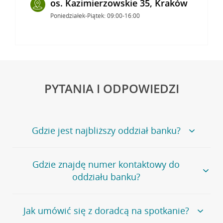
os. Kazimierzowskie 35, Kraków
Poniedziałek-Piątek: 09:00-16:00
PYTANIA I ODPOWIEDZI
Gdzie jest najbliższy oddział banku?
Jeśli szukasz oddziału naszego banku, zapraszamy na
Gdzie znajdę numer kontaktowy do
stronę
Placówki i bankomaty
, na której znajduje się
oddziału banku?
wygodna wyszukiwarka.
Alternatywnie, możesz skorzystać z pełnej
listy naszych
oddziałów
.
Bank Credit Agricole nie udostępnia ogólnego numeru
Jak umówić się z doradcą na spotkanie?
telefonu do placówki bankowej.
Przejdź do pytania