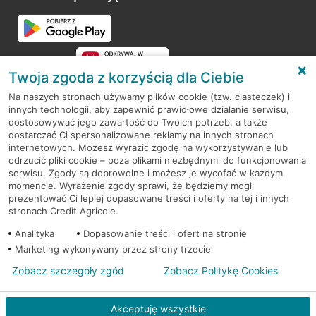
Przejdź do pytania
Twoja zgoda z korzyścią dla Ciebie
Na naszych stronach używamy plików cookie (tzw. ciasteczek) i
innych technologii, aby zapewnić prawidłowe działanie serwisu,
RODO
dostosowywać jego zawartość do Twoich potrzeb, a także
dostarczać Ci spersonalizowane reklamy na innych stronach
Regulamin serwisu
internetowych. Możesz wyrazić zgodę na wykorzystywanie lub
odrzucić pliki cookie – poza plikami niezbędnymi do funkcjonowania
Mapa serwisu
serwisu. Zgody są dobrowolne i możesz je wycofać w każdym
momencie. Wyrażenie zgody sprawi, że będziemy mogli
Polityka
Cookies
prezentować Ci lepiej dopasowane treści i oferty na tej i innych
stronach Credit Agricole.
Polityka prywatności
Analityka
Dopasowanie treści i ofert na stronie
Marketing wykonywany przez strony trzecie
Zobacz szczegóły zgód
Zobacz Politykę Cookies
© 2026 Credit Agricole Bank Polska S.A. Wszelkie prawa zastrzeżone
Akceptuję wszystkie