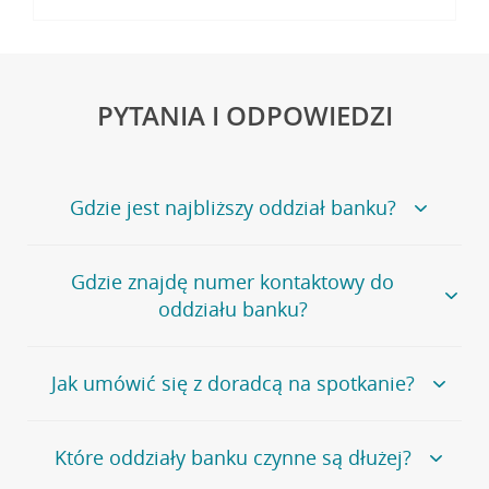
PYTANIA I ODPOWIEDZI
Gdzie jest najbliższy oddział banku?
Jeśli szukasz oddziału naszego banku, zapraszamy na
Gdzie znajdę numer kontaktowy do
stronę
Placówki i bankomaty
, na której znajduje się
oddziału banku?
wygodna wyszukiwarka.
Alternatywnie, możesz skorzystać z pełnej
listy naszych
oddziałów
.
Bank Credit Agricole nie udostępnia ogólnego numeru
Jak umówić się z doradcą na spotkanie?
telefonu do placówki bankowej.
Przejdź do pytania
Polecamy skorzystanie z możliwości wcześniejszego
Jeśli jesteś już
naszym
umówienia się z doradcą w placówce bankowej
.
Które oddziały banku czynne są dłużej?
klientem
możesz
samodzielnie
umówić się na spotkanie z