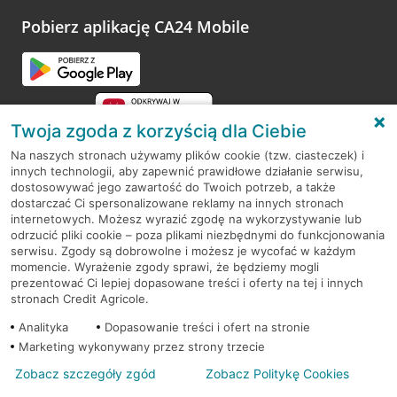
platformy Profil Firmy w Google. Dziękujemy za wszystkie
opinie.
Pobierz aplikację CA24 Mobile
Przejdź do pytania
Twoja zgoda z korzyścią dla Ciebie
Na naszych stronach używamy plików cookie (tzw. ciasteczek) i
innych technologii, aby zapewnić prawidłowe działanie serwisu,
RODO
dostosowywać jego zawartość do Twoich potrzeb, a także
dostarczać Ci spersonalizowane reklamy na innych stronach
Regulamin serwisu
internetowych. Możesz wyrazić zgodę na wykorzystywanie lub
odrzucić pliki cookie – poza plikami niezbędnymi do funkcjonowania
Mapa serwisu
serwisu. Zgody są dobrowolne i możesz je wycofać w każdym
momencie. Wyrażenie zgody sprawi, że będziemy mogli
Polityka
Cookies
prezentować Ci lepiej dopasowane treści i oferty na tej i innych
stronach Credit Agricole.
Polityka prywatności
Analityka
Dopasowanie treści i ofert na stronie
Marketing wykonywany przez strony trzecie
Zobacz szczegóły zgód
Zobacz Politykę Cookies
© 2026 Credit Agricole Bank Polska S.A. Wszelkie prawa zastrzeżone