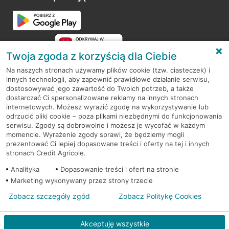
Przejdź do pytania
Twoja zgoda z korzyścią dla Ciebie
Na naszych stronach używamy plików cookie (tzw. ciasteczek) i
innych technologii, aby zapewnić prawidłowe działanie serwisu,
RODO
dostosowywać jego zawartość do Twoich potrzeb, a także
dostarczać Ci spersonalizowane reklamy na innych stronach
Regulamin serwisu
internetowych. Możesz wyrazić zgodę na wykorzystywanie lub
odrzucić pliki cookie – poza plikami niezbędnymi do funkcjonowania
Mapa serwisu
serwisu. Zgody są dobrowolne i możesz je wycofać w każdym
momencie. Wyrażenie zgody sprawi, że będziemy mogli
Polityka
Cookies
prezentować Ci lepiej dopasowane treści i oferty na tej i innych
stronach Credit Agricole.
Polityka prywatności
Analityka
Dopasowanie treści i ofert na stronie
Marketing wykonywany przez strony trzecie
Zobacz szczegóły zgód
Zobacz Politykę Cookies
© 2026 Credit Agricole Bank Polska S.A. Wszelkie prawa zastrzeżone
Akceptuję wszystkie