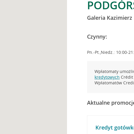
PODGÓRS
Galeria Kazimierz
Czynny:
Pn.-Pt.,Niedz.: 10:00-21
Wpłatomaty umożliw
kredytowych
Crédit 
Wpłatomatów Credit
Aktualne promocj
Kredyt gotówk