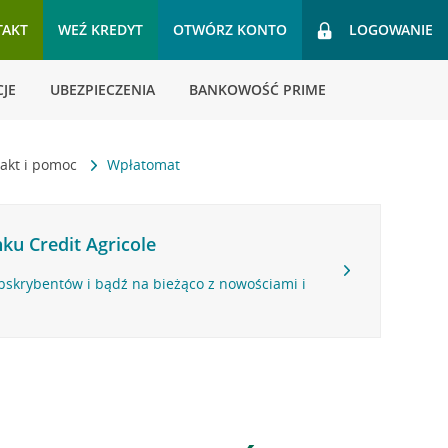
TAKT
WEŹ KREDYT
OTWÓRZ KONTO
LOGOWANIE
JE
UBEZPIECZENIA
BANKOWOŚĆ PRIME
akt i pomoc
Wpłatomat
ku Credit Agricole
bskrybentów i bądź na bieżąco z nowościami i