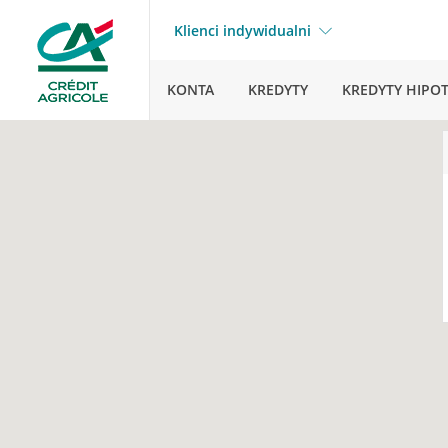
Klienci indywidualni
KONTA
KREDYTY
KREDYTY HIPO