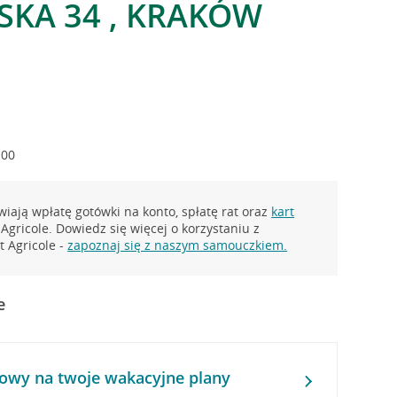
KA 34 , KRAKÓW
:00
iają wpłatę gotówki na konto, spłatę rat oraz
kart
Agricole. Dowiedz się więcej o korzystaniu z
 Agricole -
zapoznaj się z naszym samouczkiem.
e
owy na twoje wakacyjne plany