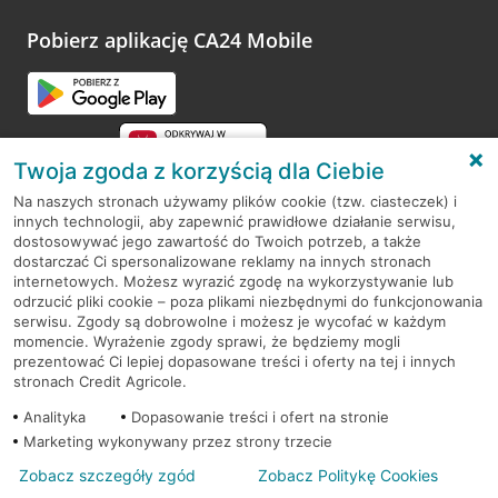
platformy Profil Firmy w Google. Dziękujemy za wszystkie
opinie.
Pobierz aplikację CA24 Mobile
Przejdź do pytania
Twoja zgoda z korzyścią dla Ciebie
Na naszych stronach używamy plików cookie (tzw. ciasteczek) i
innych technologii, aby zapewnić prawidłowe działanie serwisu,
RODO
dostosowywać jego zawartość do Twoich potrzeb, a także
dostarczać Ci spersonalizowane reklamy na innych stronach
Regulamin serwisu
internetowych. Możesz wyrazić zgodę na wykorzystywanie lub
odrzucić pliki cookie – poza plikami niezbędnymi do funkcjonowania
Mapa serwisu
serwisu. Zgody są dobrowolne i możesz je wycofać w każdym
momencie. Wyrażenie zgody sprawi, że będziemy mogli
Polityka
Cookies
prezentować Ci lepiej dopasowane treści i oferty na tej i innych
stronach Credit Agricole.
Polityka prywatności
Analityka
Dopasowanie treści i ofert na stronie
Marketing wykonywany przez strony trzecie
Zobacz szczegóły zgód
Zobacz Politykę Cookies
© 2026 Credit Agricole Bank Polska S.A. Wszelkie prawa zastrzeżone