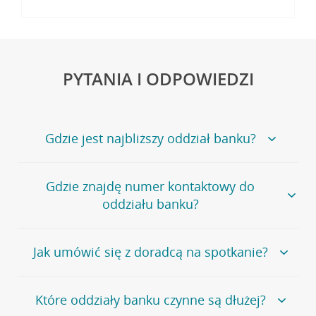
PYTANIA I ODPOWIEDZI
Gdzie jest najbliższy oddział banku?
Jeśli szukasz oddziału naszego banku, zapraszamy na
Gdzie znajdę numer kontaktowy do
stronę
Placówki i bankomaty
, na której znajduje się
oddziału banku?
wygodna wyszukiwarka.
Alternatywnie, możesz skorzystać z pełnej
listy naszych
oddziałów
.
Bank Credit Agricole nie udostępnia ogólnego numeru
Jak umówić się z doradcą na spotkanie?
telefonu do placówki bankowej.
Przejdź do pytania
Polecamy skorzystanie z możliwości wcześniejszego
Jeśli jesteś już
naszym
umówienia się z doradcą w placówce bankowej
.
Które oddziały banku czynne są dłużej?
klientem
możesz
samodzielnie
umówić się na spotkanie z