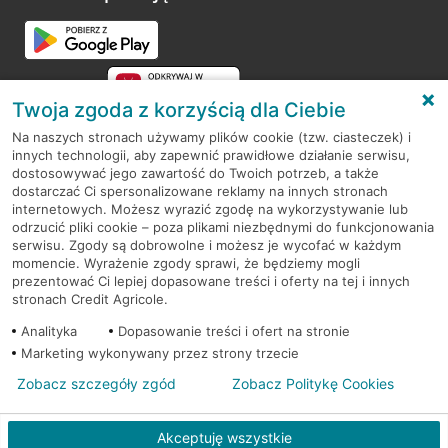
Przejdź do pytania
Twoja zgoda z korzyścią dla Ciebie
Na naszych stronach używamy plików cookie (tzw. ciasteczek) i
innych technologii, aby zapewnić prawidłowe działanie serwisu,
RODO
dostosowywać jego zawartość do Twoich potrzeb, a także
dostarczać Ci spersonalizowane reklamy na innych stronach
Regulamin serwisu
internetowych. Możesz wyrazić zgodę na wykorzystywanie lub
odrzucić pliki cookie – poza plikami niezbędnymi do funkcjonowania
Mapa serwisu
serwisu. Zgody są dobrowolne i możesz je wycofać w każdym
momencie. Wyrażenie zgody sprawi, że będziemy mogli
Polityka
Cookies
prezentować Ci lepiej dopasowane treści i oferty na tej i innych
stronach Credit Agricole.
Polityka prywatności
Analityka
Dopasowanie treści i ofert na stronie
Marketing wykonywany przez strony trzecie
Zobacz szczegóły zgód
Zobacz Politykę Cookies
© 2026 Credit Agricole Bank Polska S.A. Wszelkie prawa zastrzeżone
Akceptuję wszystkie