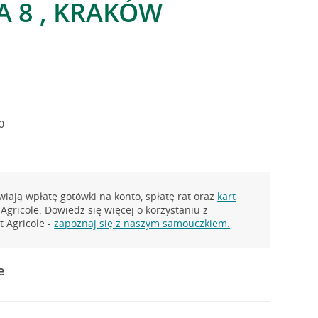
 8 , KRAKÓW
0
iają wpłatę gotówki na konto, spłatę rat oraz
kart
Agricole. Dowiedz się więcej o korzystaniu z
 Agricole -
zapoznaj się z naszym samouczkiem.
e