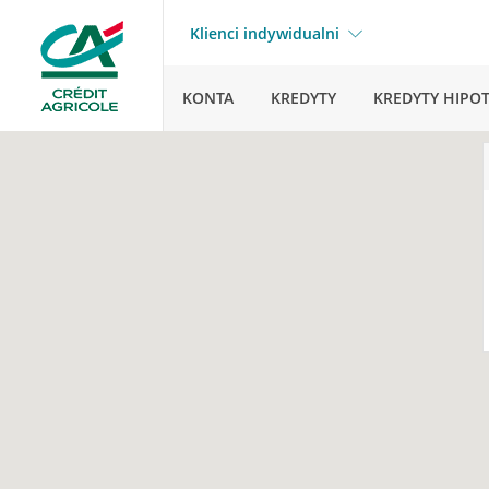
Klienci indywidualni
KONTA
KREDYTY
KREDYTY HIPO