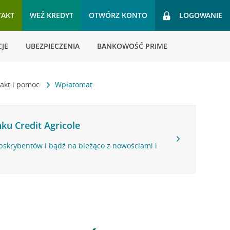
TAKT
WEŹ KREDYT
OTWÓRZ KONTO
LOGOWANIE
JE
UBEZPIECZENIA
BANKOWOŚĆ PRIME
akt i pomoc
Wpłatomat
ku Credit Agricole
bskrybentów i bądź na bieżąco z nowościami i