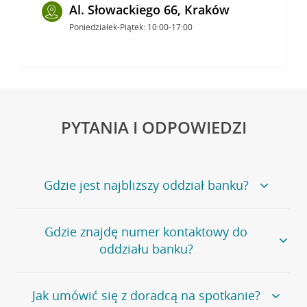
Al. Słowackiego 66, Kraków
Poniedziałek-Piątek: 10:00-17:00
PYTANIA I ODPOWIEDZI
Gdzie jest najbliższy oddział banku?
Jeśli szukasz oddziału naszego banku, zapraszamy na
Gdzie znajdę numer kontaktowy do
stronę
Placówki i bankomaty
, na której znajduje się
oddziału banku?
wygodna wyszukiwarka.
Alternatywnie, możesz skorzystać z pełnej
listy naszych
oddziałów
.
Bank Credit Agricole nie udostępnia ogólnego numeru
Jak umówić się z doradcą na spotkanie?
telefonu do placówki bankowej.