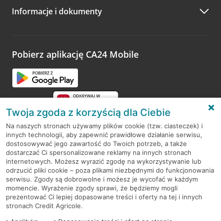
Informacje i dokumenty
Zachęcamy do podzielenia się z nami opinią o wizycie.
Wystarczy przejść na stronę
Oceń wizytę
, wyszukać
odwiedzoną placówkę i wypełnić formularz w ramach
platformy Profil Firmy w Google. Dziękujemy za wszystkie
opinie.
Pobierz aplikację CA24 Mobile
Przejdź do pytania
Twoja zgoda z korzyścią dla Ciebie
Na naszych stronach używamy plików cookie (tzw. ciasteczek) i
innych technologii, aby zapewnić prawidłowe działanie serwisu,
RODO
dostosowywać jego zawartość do Twoich potrzeb, a także
dostarczać Ci spersonalizowane reklamy na innych stronach
Regulamin serwisu
internetowych. Możesz wyrazić zgodę na wykorzystywanie lub
odrzucić pliki cookie – poza plikami niezbędnymi do funkcjonowania
Mapa serwisu
serwisu. Zgody są dobrowolne i możesz je wycofać w każdym
momencie. Wyrażenie zgody sprawi, że będziemy mogli
Polityka
Cookies
prezentować Ci lepiej dopasowane treści i oferty na tej i innych
stronach Credit Agricole.
Polityka prywatności