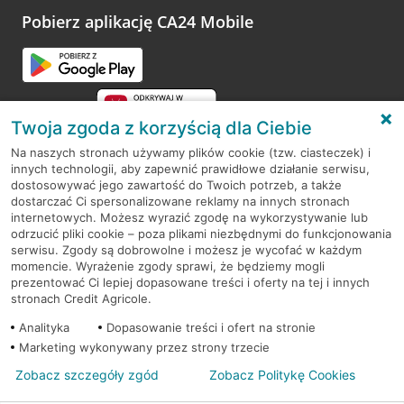
opinie.
Pobierz aplikację CA24 Mobile
Przejdź do pytania
Twoja zgoda z korzyścią dla Ciebie
Na naszych stronach używamy plików cookie (tzw. ciasteczek) i
innych technologii, aby zapewnić prawidłowe działanie serwisu,
RODO
dostosowywać jego zawartość do Twoich potrzeb, a także
dostarczać Ci spersonalizowane reklamy na innych stronach
Regulamin serwisu
internetowych. Możesz wyrazić zgodę na wykorzystywanie lub
odrzucić pliki cookie – poza plikami niezbędnymi do funkcjonowania
Mapa serwisu
serwisu. Zgody są dobrowolne i możesz je wycofać w każdym
momencie. Wyrażenie zgody sprawi, że będziemy mogli
Polityka
Cookies
prezentować Ci lepiej dopasowane treści i oferty na tej i innych
stronach Credit Agricole.
Polityka prywatności
Analityka
Dopasowanie treści i ofert na stronie
Marketing wykonywany przez strony trzecie
Zobacz szczegóły zgód
Zobacz Politykę Cookies
© 2026 Credit Agricole Bank Polska S.A. Wszelkie prawa zastrzeżone