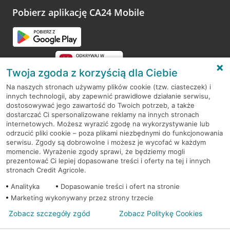
opinie.
Pobierz aplikację CA24 Mobile
Przejdź do pytania
Twoja zgoda z korzyścią dla Ciebie
Na naszych stronach używamy plików cookie (tzw. ciasteczek) i
innych technologii, aby zapewnić prawidłowe działanie serwisu,
RODO
dostosowywać jego zawartość do Twoich potrzeb, a także
dostarczać Ci spersonalizowane reklamy na innych stronach
Regulamin serwisu
internetowych. Możesz wyrazić zgodę na wykorzystywanie lub
odrzucić pliki cookie – poza plikami niezbędnymi do funkcjonowania
Mapa serwisu
serwisu. Zgody są dobrowolne i możesz je wycofać w każdym
momencie. Wyrażenie zgody sprawi, że będziemy mogli
Polityka
Cookies
prezentować Ci lepiej dopasowane treści i oferty na tej i innych
stronach Credit Agricole.
Polityka prywatności
Analityka
Dopasowanie treści i ofert na stronie
Marketing wykonywany przez strony trzecie
Zobacz szczegóły zgód
Zobacz Politykę Cookies
© 2026 Credit Agricole Bank Polska S.A. Wszelkie prawa zastrzeżone