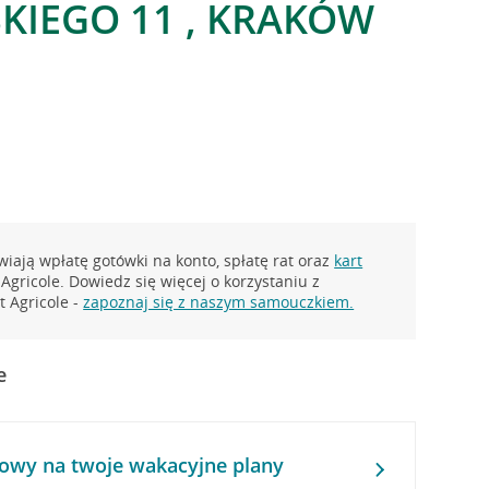
KIEGO 11 , KRAKÓW
iają wpłatę gotówki na konto, spłatę rat oraz
kart
Agricole. Dowiedz się więcej o korzystaniu z
 Agricole -
zapoznaj się z naszym samouczkiem.
e
owy na twoje wakacyjne plany