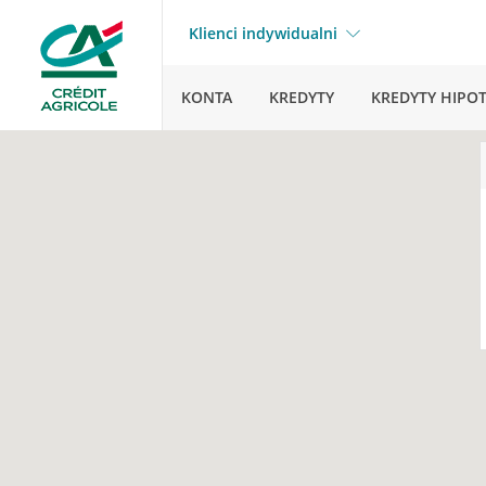
Klienci indywidualni
KONTA
KREDYTY
KREDYTY HIPO