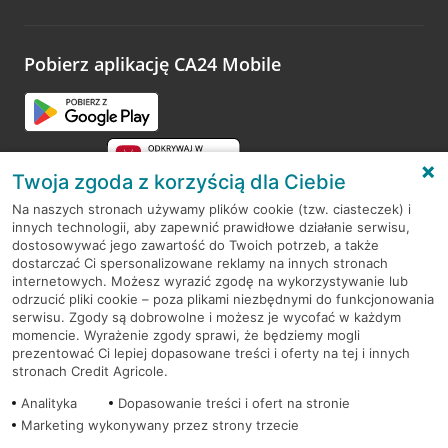
Wystarczy przejść na stronę
Oceń wizytę
, wyszukać
odwiedzoną placówkę i wypełnić formularz w ramach
platformy Profil Firmy w Google. Dziękujemy za wszystkie
opinie.
Pobierz aplikację CA24 Mobile
Przejdź do pytania
Twoja zgoda z korzyścią dla Ciebie
Na naszych stronach używamy plików cookie (tzw. ciasteczek) i
innych technologii, aby zapewnić prawidłowe działanie serwisu,
RODO
dostosowywać jego zawartość do Twoich potrzeb, a także
dostarczać Ci spersonalizowane reklamy na innych stronach
Regulamin serwisu
internetowych. Możesz wyrazić zgodę na wykorzystywanie lub
odrzucić pliki cookie – poza plikami niezbędnymi do funkcjonowania
Mapa serwisu
serwisu. Zgody są dobrowolne i możesz je wycofać w każdym
momencie. Wyrażenie zgody sprawi, że będziemy mogli
Polityka
Cookies
prezentować Ci lepiej dopasowane treści i oferty na tej i innych
stronach Credit Agricole.
Polityka prywatności
Analityka
Dopasowanie treści i ofert na stronie
Marketing wykonywany przez strony trzecie