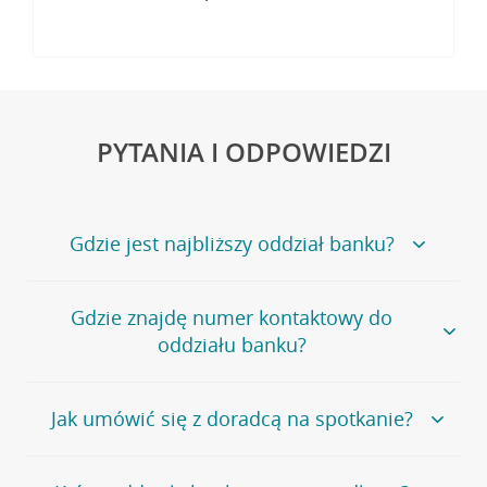
PYTANIA I ODPOWIEDZI
Gdzie jest najbliższy oddział banku?
Jeśli szukasz oddziału naszego banku, zapraszamy na
Gdzie znajdę numer kontaktowy do
stronę
Placówki i bankomaty
, na której znajduje się
oddziału banku?
wygodna wyszukiwarka.
Alternatywnie, możesz skorzystać z pełnej
listy naszych
oddziałów
.
Bank Credit Agricole nie udostępnia ogólnego numeru
Jak umówić się z doradcą na spotkanie?
telefonu do placówki bankowej.
Przejdź do pytania
Polecamy skorzystanie z możliwości wcześniejszego
Jeśli jesteś już
naszym