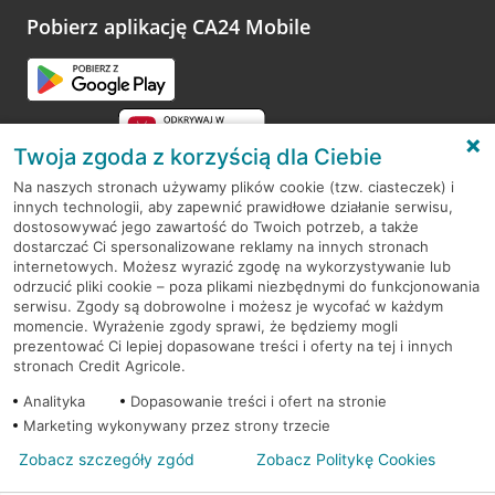
opinie.
Pobierz aplikację CA24 Mobile
Przejdź do pytania
Twoja zgoda z korzyścią dla Ciebie
Na naszych stronach używamy plików cookie (tzw. ciasteczek) i
innych technologii, aby zapewnić prawidłowe działanie serwisu,
RODO
dostosowywać jego zawartość do Twoich potrzeb, a także
dostarczać Ci spersonalizowane reklamy na innych stronach
Regulamin serwisu
internetowych. Możesz wyrazić zgodę na wykorzystywanie lub
odrzucić pliki cookie – poza plikami niezbędnymi do funkcjonowania
Mapa serwisu
serwisu. Zgody są dobrowolne i możesz je wycofać w każdym
momencie. Wyrażenie zgody sprawi, że będziemy mogli
Polityka
Cookies
prezentować Ci lepiej dopasowane treści i oferty na tej i innych
stronach Credit Agricole.
Polityka prywatności
Analityka
Dopasowanie treści i ofert na stronie
Marketing wykonywany przez strony trzecie
Zobacz szczegóły zgód
Zobacz Politykę Cookies
© 2026 Credit Agricole Bank Polska S.A. Wszelkie prawa zastrzeżone