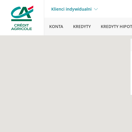
Klienci indywidualni
KONTA
KREDYTY
KREDYTY HIPO