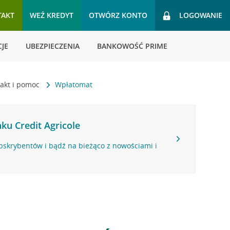
TAKT
WEŹ KREDYT
OTWÓRZ KONTO
LOGOWANIE
JE
UBEZPIECZENIA
BANKOWOŚĆ PRIME
akt i pomoc
Wpłatomat
ku Credit Agricole
bskrybentów i bądź na bieżąco z nowościami i