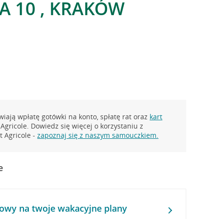
 10 , KRAKÓW
iają wpłatę gotówki na konto, spłatę rat oraz
kart
Agricole. Dowiedz się więcej o korzystaniu z
 Agricole -
zapoznaj się z naszym samouczkiem.
e
owy na twoje wakacyjne plany