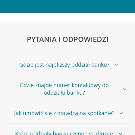
PYTANIA I ODPOWIEDZI
Gdzie jest najbliższy oddział banku?
Jeśli szukasz oddziału naszego banku, zapraszamy na
Gdzie znajdę numer kontaktowy do
stronę
Placówki i bankomaty
, na której znajduje się
oddziału banku?
wygodna wyszukiwarka.
Alternatywnie, możesz skorzystać z pełnej
listy naszych
oddziałów
.
Bank Credit Agricole nie udostępnia ogólnego numeru
Jak umówić się z doradcą na spotkanie?
telefonu do placówki bankowej.
Przejdź do pytania
Polecamy skorzystanie z możliwości wcześniejszego
Jeśli jesteś już
naszym
umówienia się z doradcą w placówce bankowej
.
Które oddziały banku czynne są dłużej?