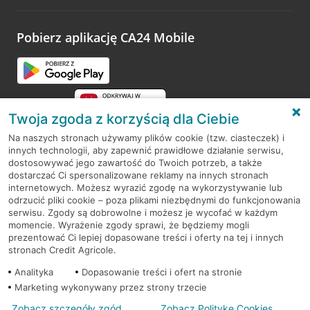
odwiedzoną placówkę i wypełnić formularz w ramach
platformy Profil Firmy w Google. Dziękujemy za wszystkie
opinie.
Pobierz aplikację CA24 Mobile
Przejdź do pytania
Twoja zgoda z korzyścią dla Ciebie
Na naszych stronach używamy plików cookie (tzw. ciasteczek) i
innych technologii, aby zapewnić prawidłowe działanie serwisu,
RODO
dostosowywać jego zawartość do Twoich potrzeb, a także
dostarczać Ci spersonalizowane reklamy na innych stronach
Regulamin serwisu
internetowych. Możesz wyrazić zgodę na wykorzystywanie lub
odrzucić pliki cookie – poza plikami niezbędnymi do funkcjonowania
Mapa serwisu
serwisu. Zgody są dobrowolne i możesz je wycofać w każdym
momencie. Wyrażenie zgody sprawi, że będziemy mogli
Polityka
Cookies
prezentować Ci lepiej dopasowane treści i oferty na tej i innych
stronach Credit Agricole.
Polityka prywatności
Analityka
Dopasowanie treści i ofert na stronie
Marketing wykonywany przez strony trzecie
Zobacz szczegóły zgód
Zobacz Politykę Cookies