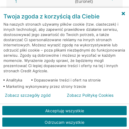
1
(Euronet)
Tarnowo Podgórne, ul.
Bankomat
Twoja zgoda z korzyścią dla Ciebie
Owocowa 16
(Euronet)
Na naszych stronach używamy plików cookie (tzw. ciasteczek) i
innych technologii, aby zapewnić prawidłowe działanie serwisu,
dostosowywać jego zawartość do Twoich potrzeb, a także
Tarnowo Podgórne, ul.
Bankomat
dostarczać Ci spersonalizowane reklamy na innych stronach
Poznańska 74
(Euronet)
internetowych. Możesz wyrazić zgodę na wykorzystywanie lub
odrzucić pliki cookie – poza plikami niezbędnymi do funkcjonowania
Tarnowo Podgórne, ul.
Bankomat
serwisu. Zgody są dobrowolne i możesz je wycofać w każdym
Poznańska 74
(Euronet)
momencie. Wyrażenie zgody sprawi, że będziemy mogli
prezentować Ci lepiej dopasowane treści i oferty na tej i innych
stronach Credit Agricole.
Tulce, ul. Fiołkowa 1
Bankomat (Euronet)
Analityka
Dopasowanie treści i ofert na stronie
Marketing wykonywany przez strony trzecie
Zobacz szczegóły zgód
Zobacz Politykę Cookies
Akceptuję wszystkie
Odrzucam wszystkie