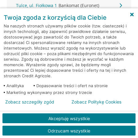
Tulce, ul. Fiołkowa 1
Bankomat (Euronet)
Twoja zgoda z korzyścią dla Ciebie
Na naszych stronach używamy plików cookie (tzw. ciasteczek) i
innych technologii, aby zapewnić prawidłowe działanie serwisu,
dostosowywać jego zawartość do Twoich potrzeb, a także
dostarczać Ci spersonalizowane reklamy na innych stronach
internetowych. Możesz wyrazić zgodę na wykorzystywanie lub
odrzucić pliki cookie – poza plikami niezbędnymi do funkcjonowania
serwisu. Zgody są dobrowolne i możesz je wycofać w każdym
momencie. Wyrażenie zgody sprawi, że będziemy mogli
prezentować Ci lepiej dopasowane treści i oferty na tej i innych
stronach Credit Agricole.
Analityka
Dopasowanie treści i ofert na stronie
Marketing wykonywany przez strony trzecie
Kredyt gotówkowy na Twoje
Zobacz szczegóły zgód
Zobacz Politykę Cookies
wakacyjne plany
Weź kredyt na to co ważne. Twoje marzenia
Akceptuję wszystkie
nie muszą czekać!
RRSO: 9,6%
Odrzucam wszystkie