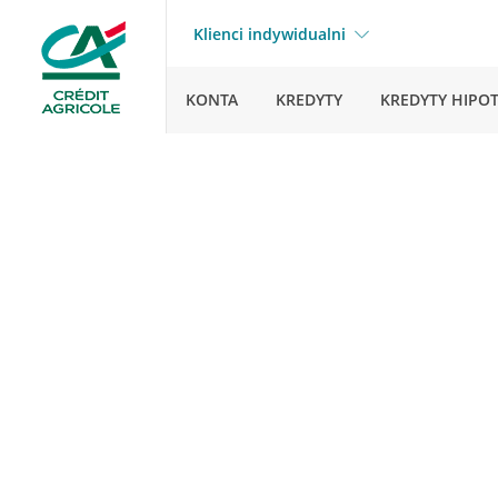
Klienci indywidualni
KONTA
KREDYTY
KREDYTY HIPO