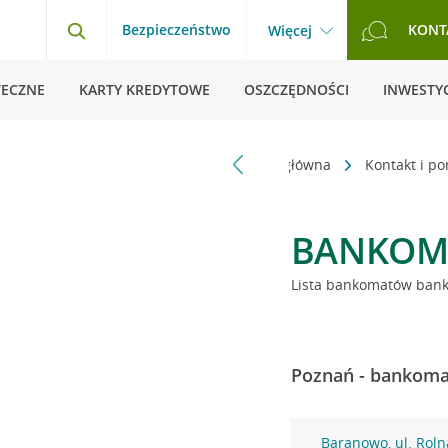
Bezpieczeństwo
KONT
Więcej
TECZNE
KARTY KREDYTOWE
OSZCZĘDNOŚCI
INWESTYC
Strona główna
Kontakt i p
BANKOM
Lista bankomatów banku
Poznań - bankomat
Baranowo, ul. Roln