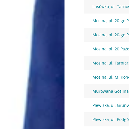
Lusówko, ul. Tarn
Mosina, pl. 20-go 
Mosina, pl. 20-go 
Mosina, pl. 20 Paź
Mosina, ul. Farbia
Mosina, ul. M. Kon
Murowana Goślina,
Plewiska, ul. Grun
Plewiska, ul. Podg