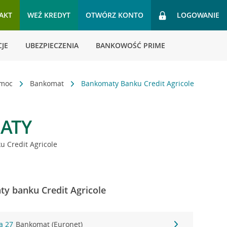
AKT
WEŹ KREDYT
OTWÓRZ KONTO
LOGOWANIE
JE
UBEZPIECZENIA
BANKOWOŚĆ PRIME
omoc
Bankomat
Bankomaty Banku Credit Agricole
ATY
 Credit Agricole
y banku Credit Agricole
a 27
Bankomat (Euronet)