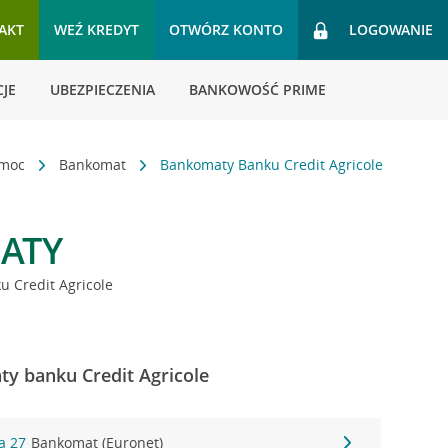
AKT
WEŹ KREDYT
OTWÓRZ KONTO
LOGOWANIE
JE
UBEZPIECZENIA
BANKOWOŚĆ PRIME
omoc
Bankomat
Bankomaty Banku Credit Agricole
ATY
 Credit Agricole
y banku Credit Agricole
a 27
Bankomat (Euronet)