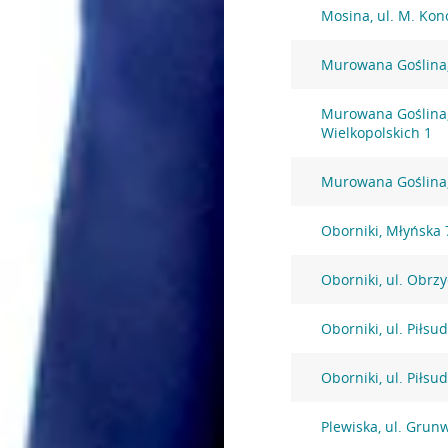
Mosina, ul. M. Kon
Murowana Goślina,
Murowana Goślina,
Wielkopolskich 1
Murowana Goślina,
Oborniki, Młyńska 
Oborniki, ul. Obrz
Oborniki, ul. Piłsu
Oborniki, ul. Piłsu
Plewiska, ul. Grun