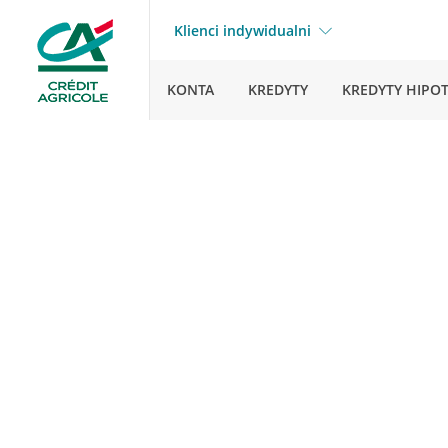
Klienci indywidualni
KONTA
KREDYTY
KREDYTY HIPO