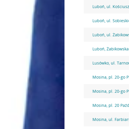
Luboń, ul. Kościus
Luboń, ul. Sobiesk
Luboń, ul. Żabikow
Luboń, Żabikowska
Lusówko, ul. Tarn
Mosina, pl. 20-go 
Mosina, pl. 20-go 
Mosina, pl. 20 Paź
Mosina, ul. Farbia