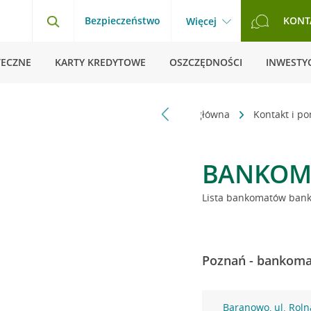
Bezpieczeństwo
KONT
Więcej
TECZNE
KARTY KREDYTOWE
OSZCZĘDNOŚCI
INWESTYC
Strona główna
Kontakt i p
BANKOM
Lista bankomatów banku
Poznań - bankomat
Baranowo, ul. Roln