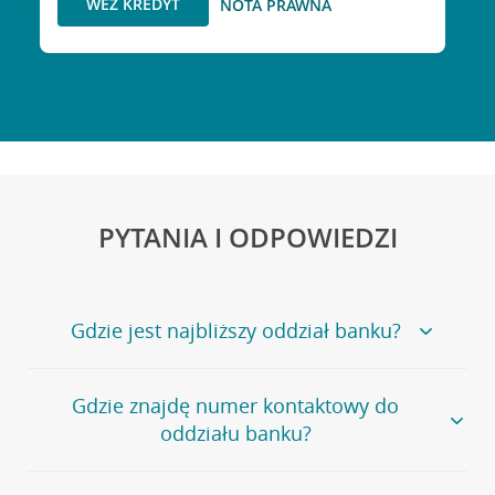
WEŹ KREDYT
NOTA PRAWNA
PYTANIA I ODPOWIEDZI
Gdzie jest najbliższy oddział banku?
Jeśli szukasz oddziału naszego banku, zapraszamy na
Gdzie znajdę numer kontaktowy do
stronę
Placówki i bankomaty
, na której znajduje się
oddziału banku?
wygodna wyszukiwarka.
Alternatywnie, możesz skorzystać z pełnej
listy naszych