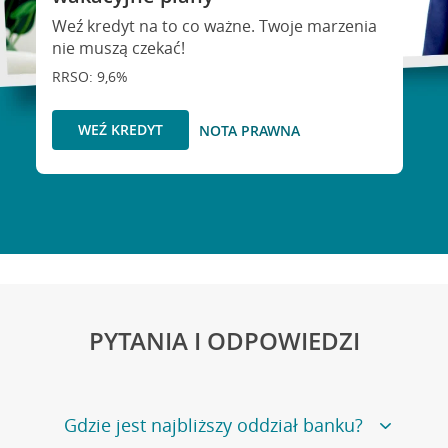
Weź kredyt na to co ważne. Twoje marzenia
nie muszą czekać!
RRSO: 9,6%
WEŹ KREDYT
NOTA PRAWNA
PYTANIA I ODPOWIEDZI
Gdzie jest najbliższy oddział banku?