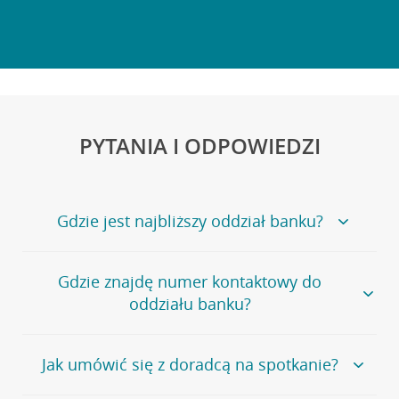
PYTANIA I ODPOWIEDZI
Gdzie jest najbliższy oddział banku?
Jeśli szukasz oddziału naszego banku, zapraszamy na
Gdzie znajdę numer kontaktowy do
stronę
Placówki i bankomaty
, na której znajduje się
oddziału banku?
wygodna wyszukiwarka.
Alternatywnie, możesz skorzystać z pełnej
listy naszych
oddziałów
.
Bank Credit Agricole nie udostępnia ogólnego numeru
Jak umówić się z doradcą na spotkanie?
telefonu do placówki bankowej.
Przejdź do pytania