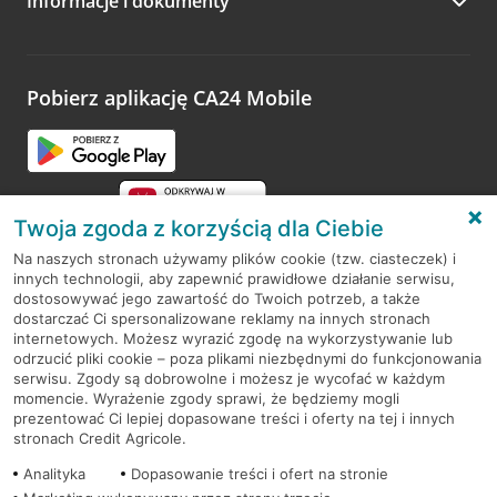
Informacje i dokumenty
Zachęcamy do podzielenia się z nami opinią o wizycie.
Wystarczy przejść na stronę
Oceń wizytę
, wyszukać
odwiedzoną placówkę i wypełnić formularz w ramach
platformy Profil Firmy w Google. Dziękujemy za wszystkie
opinie.
Pobierz aplikację CA24 Mobile
Przejdź do pytania
Twoja zgoda z korzyścią dla Ciebie
Na naszych stronach używamy plików cookie (tzw. ciasteczek) i
innych technologii, aby zapewnić prawidłowe działanie serwisu,
RODO
dostosowywać jego zawartość do Twoich potrzeb, a także
dostarczać Ci spersonalizowane reklamy na innych stronach
Regulamin serwisu
internetowych. Możesz wyrazić zgodę na wykorzystywanie lub
odrzucić pliki cookie – poza plikami niezbędnymi do funkcjonowania
Mapa serwisu
serwisu. Zgody są dobrowolne i możesz je wycofać w każdym
momencie. Wyrażenie zgody sprawi, że będziemy mogli
Polityka
Cookies
prezentować Ci lepiej dopasowane treści i oferty na tej i innych
stronach Credit Agricole.
Polityka prywatności
Analityka
Dopasowanie treści i ofert na stronie