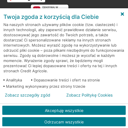
Twoja zgoda z korzyścią dla Ciebie
Na naszych stronach używamy plików cookie (tzw. ciasteczek) i
innych technologii, aby zapewnić prawidłowe działanie serwisu,
RODO
dostosowywać jego zawartość do Twoich potrzeb, a także
dostarczać Ci spersonalizowane reklamy na innych stronach
Regulamin serwisu
internetowych. Możesz wyrazić zgodę na wykorzystywanie lub
odrzucić pliki cookie – poza plikami niezbędnymi do funkcjonowania
Mapa serwisu
serwisu. Zgody są dobrowolne i możesz je wycofać w każdym
momencie. Wyrażenie zgody sprawi, że będziemy mogli
Polityka
Cookies
prezentować Ci lepiej dopasowane treści i oferty na tej i innych
stronach Credit Agricole.
Polityka prywatności
Analityka
Dopasowanie treści i ofert na stronie
Marketing wykonywany przez strony trzecie
Zobacz szczegóły zgód
Zobacz Politykę Cookies
© 2026 Credit Agricole Bank Polska S.A. Wszelkie prawa zastrzeżone
Akceptuję wszystkie
Odrzucam wszystkie