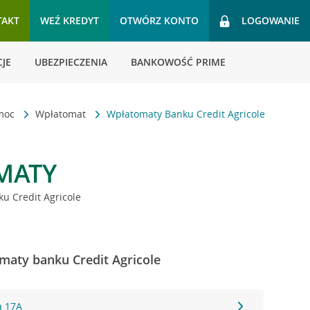
TAKT
WEŹ KREDYT
OTWÓRZ KONTO
LOGOWANIE
JE
UBEZPIECZENIA
BANKOWOŚĆ PRIME
omoc
Wpłatomat
Wpłatomaty Banku Credit Agricole
MATY
u Credit Agricole
omaty banku Credit Agricole
a 17A