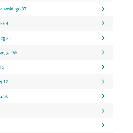
rowskiego 37
ska 4
iego 1
iego 255
15
ej 12
 21A