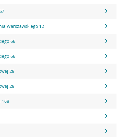
 67
ania Warszawskiego 12
kiego 66
kiego 66
owej 28
owej 28
a 168