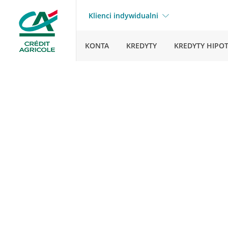
Klienci indywidualni
KONTA
KREDYTY
KREDYTY HIPO