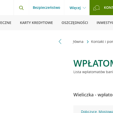
Bezpieczeństwo
KON
Więcej
TECZNE
KARTY KREDYTOWE
OSZCZĘDNOŚCI
INWESTYC
Strona główna
Kontakt i p
WPŁATO
Lista wpłatomatów bank
Wieliczka - wpłat
Dobczyce, Mostow