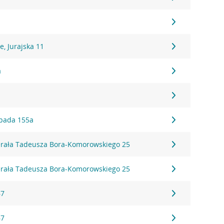
, Jurajska 11
a
topada 155a
erała Tadeusza Bora-Komorowskiego 25
erała Tadeusza Bora-Komorowskiego 25
67
67