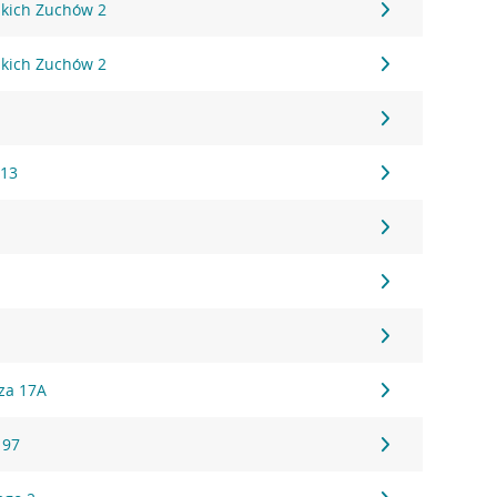
kich Zuchów 2
kich Zuchów 2
 13
za 17A
 97