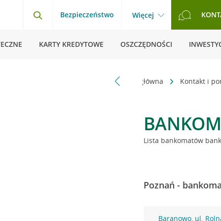
Bezpieczeństwo
KONT
Więcej
TECZNE
KARTY KREDYTOWE
OSZCZĘDNOŚCI
INWESTYC
Strona główna
Kontakt i p
BANKOM
Lista bankomatów banku
Poznań - bankomat
Baranowo, ul. Roln