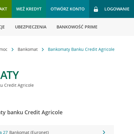
AKT
WEŹ KREDYT
OTWÓRZ KONTO
LOGOWANIE
JE
UBEZPIECZENIA
BANKOWOŚĆ PRIME
omoc
Bankomat
Bankomaty Banku Credit Agricole
ATY
 Credit Agricole
y banku Credit Agricole
a 27
Bankomat (Euronet)