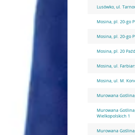
Lusówko, ul. Tarn
Mosina, pl. 20-go 
Mosina, pl. 20-go 
Mosina, pl. 20 Paź
Mosina, ul. Farbia
Mosina, ul. M. Kon
Murowana Goślina,
Murowana Goślina,
Wielkopolskich 1
Murowana Goślina,