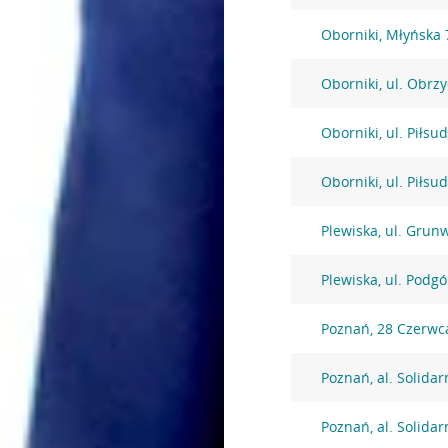
Oborniki, Młyńska 
Oborniki, ul. Obrz
Oborniki, ul. Piłsu
Oborniki, ul. Piłsu
Plewiska, ul. Grun
Plewiska, ul. Podg
Poznań, 28 Czerwc
Poznań, al. Solidar
Poznań, al. Solidar