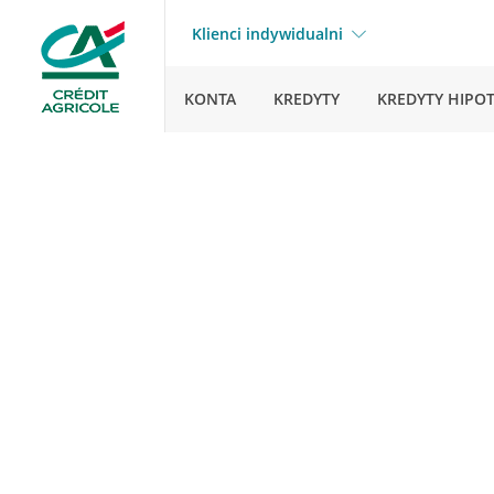
Klienci indywidualni
KONTA
KREDYTY
KREDYTY HIPO