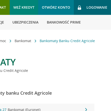
AKT
WEŹ KREDYT
OTWÓRZ KONTO
LOGOWANIE
JE
UBEZPIECZENIA
BANKOWOŚĆ PRIME
omoc
Bankomat
Bankomaty Banku Credit Agricole
ATY
 Credit Agricole
y banku Credit Agricole
a 27
Bankomat (Euronet)