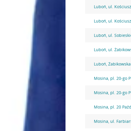
Luboń, ul. Kościus
Luboń, ul. Kościus
Luboń, ul. Sobiesk
Luboń, ul. Żabikow
Luboń, Żabikowska
Mosina, pl. 20-go 
Mosina, pl. 20-go 
Mosina, pl. 20 Paź
Mosina, ul. Farbia