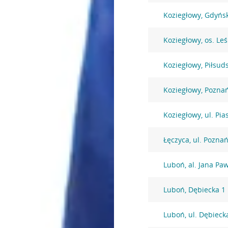
Koziegłowy, Gdyńs
Koziegłowy, os. Le
Koziegłowy, Piłsud
Koziegłowy, Pozna
Koziegłowy, ul. Pi
Łęczyca, ul. Pozna
Luboń, al. Jana Paw
Luboń, Dębiecka 1
Luboń, ul. Dębieck