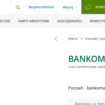
Bezpieczeństwo
KONT
Więcej
TECZNE
KARTY KREDYTOWE
OSZCZĘDNOŚCI
INWESTYC
Strona główna
Kontakt i p
BANKOM
Lista bankomatów banku
Poznań - bankomat
Baranowo, ul. Roln