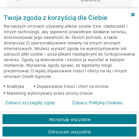
Tarnowo Podgórne, ul.
Bankomat
Twoja zgoda z korzyścią dla Ciebie
Owocowa 16
(Euronet)
Na naszych stronach używamy plików cookie (tzw. ciasteczek) i
innych technologii, aby zapewnić prawidłowe działanie serwisu,
Tarnowo Podgórne, ul.
Bankomat
dostosowywać jego zawartość do Twoich potrzeb, a także
Poznańska 74
(Euronet)
dostarczać Ci spersonalizowane reklamy na innych stronach
internetowych. Możesz wyrazić zgodę na wykorzystywanie lub
odrzucić pliki cookie – poza plikami niezbędnymi do funkcjonowania
Tarnowo Podgórne, ul.
Bankomat
serwisu. Zgody są dobrowolne i możesz je wycofać w każdym
Poznańska 74
(Euronet)
momencie. Wyrażenie zgody sprawi, że będziemy mogli
prezentować Ci lepiej dopasowane treści i oferty na tej i innych
stronach Credit Agricole.
Tulce, ul. Fiołkowa 1
Bankomat (Euronet)
Analityka
Dopasowanie treści i ofert na stronie
Marketing wykonywany przez strony trzecie
Zobacz szczegóły zgód
Zobacz Politykę Cookies
Akceptuję wszystkie
Odrzucam wszystkie