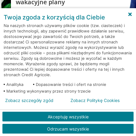
wakacyjne plany
Weź kredyt na to co ważne. Twoje marzenia
Twoja zgoda z korzyścią dla Ciebie
nie muszą czekać!
Na naszych stronach używamy plików cookie (tzw. ciasteczek) i
RRSO: 9,6%
innych technologii, aby zapewnić prawidłowe działanie serwisu,
dostosowywać jego zawartość do Twoich potrzeb, a także
dostarczać Ci spersonalizowane reklamy na innych stronach
WEŹ KREDYT
NOTA PRAWNA
internetowych. Możesz wyrazić zgodę na wykorzystywanie lub
odrzucić pliki cookie – poza plikami niezbędnymi do funkcjonowania
serwisu. Zgody są dobrowolne i możesz je wycofać w każdym
momencie. Wyrażenie zgody sprawi, że będziemy mogli
prezentować Ci lepiej dopasowane treści i oferty na tej i innych
stronach Credit Agricole.
Analityka
Dopasowanie treści i ofert na stronie
Marketing wykonywany przez strony trzecie
Zobacz szczegóły zgód
Zobacz Politykę Cookies
PYTANIA I ODPOWIEDZI
Akceptuję wszystkie
Odrzucam wszystkie
Gdzie jest najbliższy oddział banku?