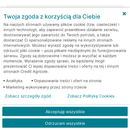
Oświęcim, Rynek
Bankomat w placówce
Twoja zgoda z korzyścią dla Ciebie
Główny 12
CA BP
Na naszych stronach używamy plików cookie (tzw. ciasteczek) i
innych technologii, aby zapewnić prawidłowe działanie serwisu,
Oświęcim, Rynek
Bankomat w placówce
dostosowywać jego zawartość do Twoich potrzeb, a także
Główny 12
CA BP
dostarczać Ci spersonalizowane reklamy na innych stronach
internetowych. Możesz wyrazić zgodę na wykorzystywanie lub
odrzucić pliki cookie – poza plikami niezbędnymi do funkcjonowania
Oświęcim, Śniadeckiego
Bankomat (Planet
serwisu. Zgody są dobrowolne i możesz je wycofać w każdym
24
Cash)
momencie. Wyrażenie zgody sprawi, że będziemy mogli
prezentować Ci lepiej dopasowane treści i oferty na tej i innych
Oświęcim, ul. Garbarska 1a
Bankomat (Euronet)
stronach Credit Agricole.
Analityka
Dopasowanie treści i ofert na stronie
Oświęcim, ul. Górnickiego 1
Bankomat (Euronet)
Marketing wykonywany przez strony trzecie
Zobacz szczegóły zgód
Zobacz Politykę Cookies
Oświęcim, ul. Królowej
Bankomat
Jadwigi
(Euronet)
Akceptuję wszystkie
Oświęcim, ul. Królowej Jadwigi
Bankomat
Odrzucam wszystkie
11
(Euronet)