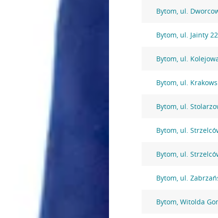
Bytom, ul. Dworco
Bytom, ul. Jainty 2
Bytom, ul. Kolejow
Bytom, ul. Krakows
Bytom, ul. Stolarz
Bytom, ul. Strzelc
Bytom, ul. Strzelc
Bytom, ul. Zabrzań
Bytom, Witolda Go