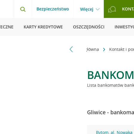
Bezpieczeństwo
KONT
Więcej
TECZNE
KARTY KREDYTOWE
OSZCZĘDNOŚCI
INWESTYC
Strona główna
Kontakt i p
BANKOM
Lista bankomatów banku
Gliwice - bankoma
Bytom, al. Nowaka 