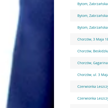
Bytom, Zabrzańska
Bytom, Zabrzańska
Bytom, Zabrzańska
Chorzów, 3 Maja 1
Chorzów, Beskidzk
Chorzów, Gagarina
Chorzów, ul. 3 Maj
Czerwionka Leszcz
Czerwionka Leszcz