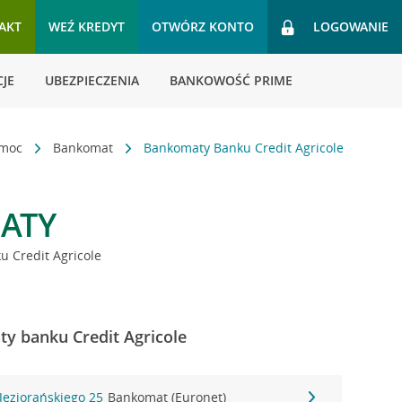
AKT
WEŹ KREDYT
OTWÓRZ KONTO
LOGOWANIE
JE
UBEZPIECZENIA
BANKOWOŚĆ PRIME
omoc
Bankomat
Bankomaty Banku Credit Agricole
ATY
 Credit Agricole
ty banku Credit Agricole
Jeziorańskiego 25
Bankomat (Euronet)