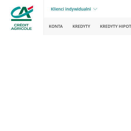
Klienci indywidualni
KONTA
KREDYTY
KREDYTY HIPO