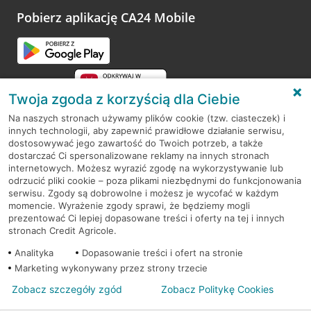
opinie.
Pobierz aplikację CA24 Mobile
Przejdź do pytania
Twoja zgoda z korzyścią dla Ciebie
Na naszych stronach używamy plików cookie (tzw. ciasteczek) i
innych technologii, aby zapewnić prawidłowe działanie serwisu,
RODO
dostosowywać jego zawartość do Twoich potrzeb, a także
dostarczać Ci spersonalizowane reklamy na innych stronach
Regulamin serwisu
internetowych. Możesz wyrazić zgodę na wykorzystywanie lub
odrzucić pliki cookie – poza plikami niezbędnymi do funkcjonowania
Mapa serwisu
serwisu. Zgody są dobrowolne i możesz je wycofać w każdym
momencie. Wyrażenie zgody sprawi, że będziemy mogli
Polityka
Cookies
prezentować Ci lepiej dopasowane treści i oferty na tej i innych
stronach Credit Agricole.
Polityka prywatności
Analityka
Dopasowanie treści i ofert na stronie
Marketing wykonywany przez strony trzecie
Zobacz szczegóły zgód
Zobacz Politykę Cookies
© 2026 Credit Agricole Bank Polska S.A. Wszelkie prawa zastrzeżone