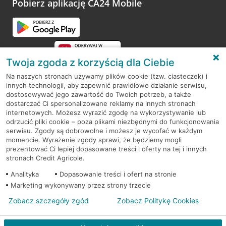
Pobierz aplikację CA24 Mobile
Przejdź do pytania
Twoja zgoda z korzyścią dla Ciebie
Na naszych stronach używamy plików cookie (tzw. ciasteczek) i
innych technologii, aby zapewnić prawidłowe działanie serwisu,
RODO
dostosowywać jego zawartość do Twoich potrzeb, a także
dostarczać Ci spersonalizowane reklamy na innych stronach
Regulamin serwisu
internetowych. Możesz wyrazić zgodę na wykorzystywanie lub
odrzucić pliki cookie – poza plikami niezbędnymi do funkcjonowania
Mapa serwisu
serwisu. Zgody są dobrowolne i możesz je wycofać w każdym
momencie. Wyrażenie zgody sprawi, że będziemy mogli
Polityka
Cookies
prezentować Ci lepiej dopasowane treści i oferty na tej i innych
stronach Credit Agricole.
Polityka prywatności
Analityka
Dopasowanie treści i ofert na stronie
Marketing wykonywany przez strony trzecie
Zobacz szczegóły zgód
Zobacz Politykę Cookies
© 2026 Credit Agricole Bank Polska S.A. Wszelkie prawa zastrzeżone