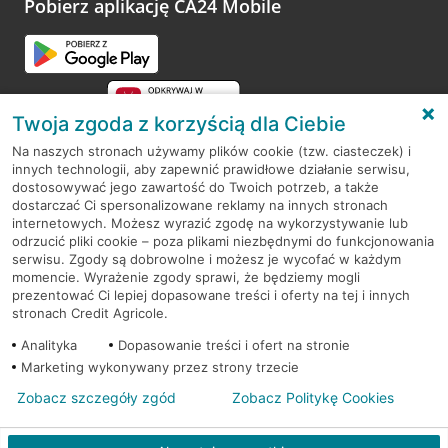
Pobierz aplikację CA24 Mobile
Przejdź do pytania
Twoja zgoda z korzyścią dla Ciebie
Na naszych stronach używamy plików cookie (tzw. ciasteczek) i
innych technologii, aby zapewnić prawidłowe działanie serwisu,
RODO
dostosowywać jego zawartość do Twoich potrzeb, a także
dostarczać Ci spersonalizowane reklamy na innych stronach
Regulamin serwisu
internetowych. Możesz wyrazić zgodę na wykorzystywanie lub
odrzucić pliki cookie – poza plikami niezbędnymi do funkcjonowania
Mapa serwisu
serwisu. Zgody są dobrowolne i możesz je wycofać w każdym
momencie. Wyrażenie zgody sprawi, że będziemy mogli
Polityka
Cookies
prezentować Ci lepiej dopasowane treści i oferty na tej i innych
stronach Credit Agricole.
Polityka prywatności
Analityka
Dopasowanie treści i ofert na stronie
Marketing wykonywany przez strony trzecie
Zobacz szczegóły zgód
Zobacz Politykę Cookies
© 2026 Credit Agricole Bank Polska S.A. Wszelkie prawa zastrzeżone