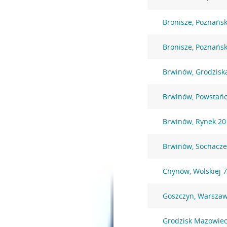
Bronisze, Poznańs
Bronisze, Poznańs
Brwinów, Grodzisk
Brwinów, Powstań
Brwinów, Rynek 20
Brwinów, Sochacz
Chynów, Wolskiej 
Goszczyn, Warszaw
Grodzisk Mazowieck