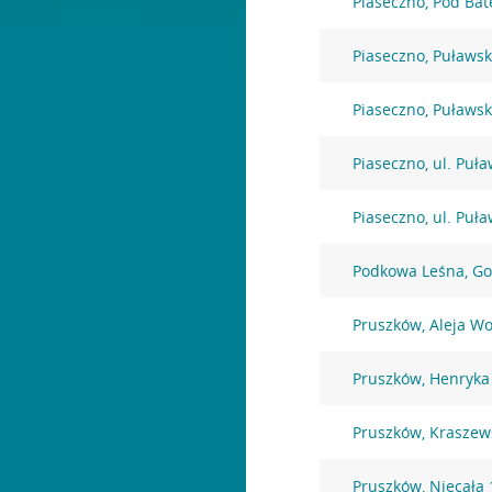
Piaseczno, Pod Bat
Piaseczno, Puławs
Piaseczno, Puławs
Piaseczno, ul. Puł
Piaseczno, ul. Puł
Podkowa Leśna, Go
Pruszków, Aleja Wo
Pruszków, Henryka
Pruszków, Kraszew
Pruszków, Niecała 