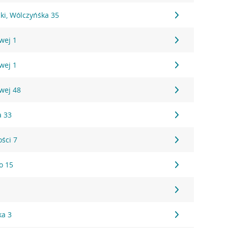
ki, Wólczyńśka 35
wej 1
wej 1
owej 48
a 33
ości 7
o 15
ka 3