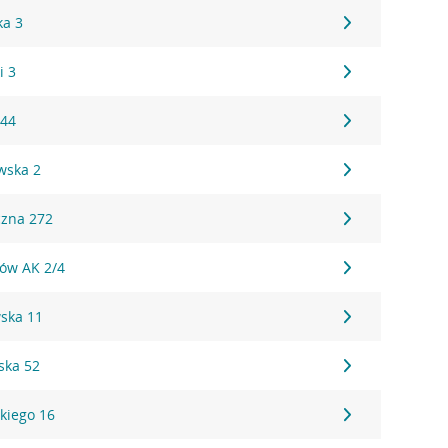
ka 3
i 3
 44
wska 2
czna 272
tów AK 2/4
ska 11
ska 52
kiego 16