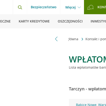
Bezpieczeństwo
KON
Więcej
TECZNE
KARTY KREDYTOWE
OSZCZĘDNOŚCI
INWESTYC
Strona główna
Kontakt i p
WPŁATO
Lista wpłatomatów bank
Tarczyn - wpłatom
Babice Nowe, War