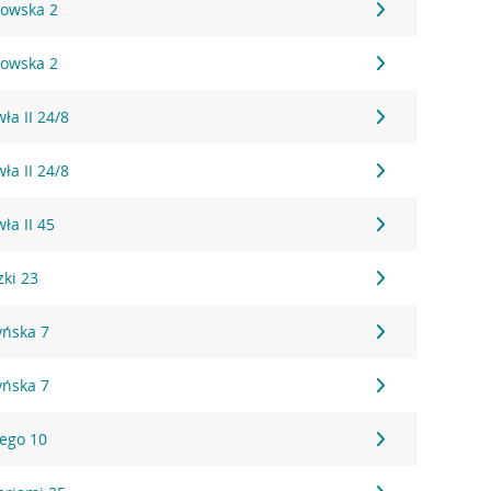
kowska 2
kowska 2
ła II 24/8
ła II 24/8
ła II 45
zki 23
yńska 7
yńska 7
iego 10