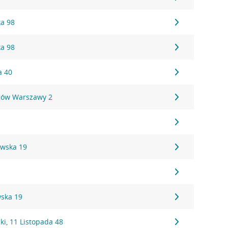
ka 98
ka 98
a 40
ców Warszawy 2
ewska 19
7
ska 19
i, 11 Listopada 48