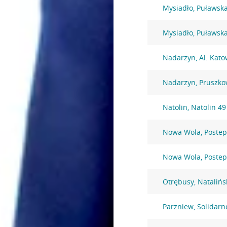
Mysiadło, Puławsk
Mysiadło, Puławsk
Nadarzyn, Al. Kato
Nadarzyn, Pruszko
Natolin, Natolin 49
Nowa Wola, Postep
Nowa Wola, Postep
Otrębusy, Natalińs
Parzniew, Solidarn