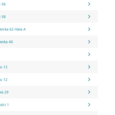
a 56
a 58
wicka 62 Hala A
wska 40
u 12
u 12
ka 29
ości 1