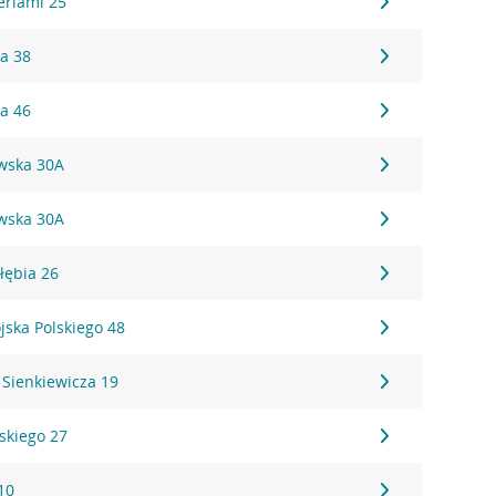
eriami 25
ka 38
ka 46
awska 30A
awska 30A
łębia 26
jska Polskiego 48
 Sienkiewicza 19
skiego 27
10