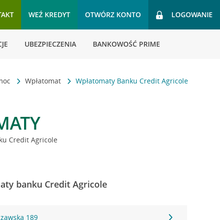
TAKT
WEŹ KREDYT
OTWÓRZ KONTO
LOGOWANIE
JE
UBEZPIECZENIA
BANKOWOŚĆ PRIME
omoc
Wpłatomat
Wpłatomaty Banku Credit Agricole
MATY
u Credit Agricole
aty banku Credit Agricole
szawska 189