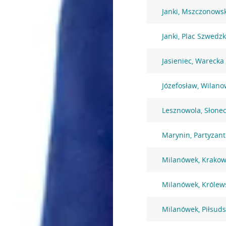
Janki, Mszczonows
Janki, Plac Szwedzk
Jasieniec, Warecka
Józefosław, Wilano
Lesznowola, Słone
Marynin, Partyzan
Milanówek, Krakow
Milanówek, Królew
Milanówek, Piłsuds