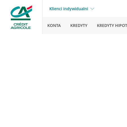
Klienci indywidualni
KONTA
KREDYTY
KREDYTY HIPO