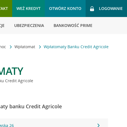
TAKT
WEŹ KREDYT
OTWÓRZ KONTO
LOGOWANIE
JE
UBEZPIECZENIA
BANKOWOŚĆ PRIME
omoc
Wpłatomat
Wpłatomaty Banku Credit Agricole
MATY
u Credit Agricole
ty banku Credit Agricole
wska 26