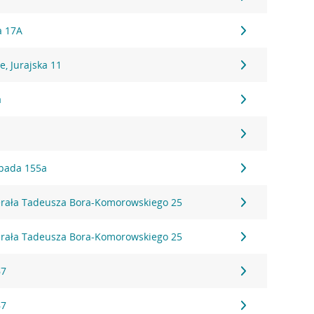
a 17A
, Jurajska 11
a
topada 155a
erała Tadeusza Bora-Komorowskiego 25
erała Tadeusza Bora-Komorowskiego 25
67
67