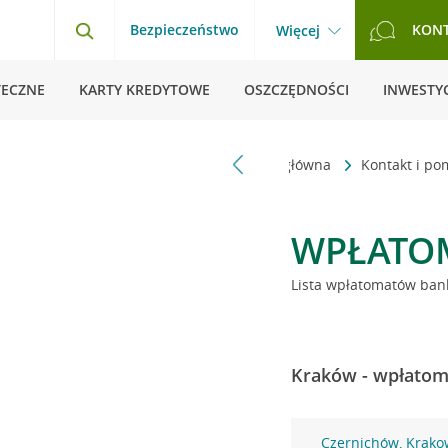
Bezpieczeństwo
KON
Więcej
TECZNE
KARTY KREDYTOWE
OSZCZĘDNOŚCI
INWESTYC
Strona główna
Kontakt i p
WPŁATO
Lista wpłatomatów bank
Kraków - wpłatoma
Czernichów, Krako