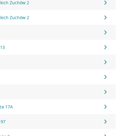
kich Zuchów 2
kich Zuchów 2
 13
za 17A
 97