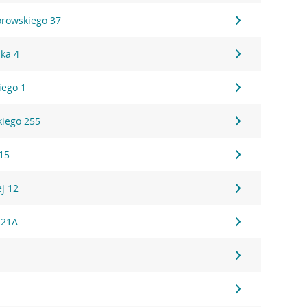
rowskiego 37
ska 4
iego 1
iego 255
15
ej 12
 21A