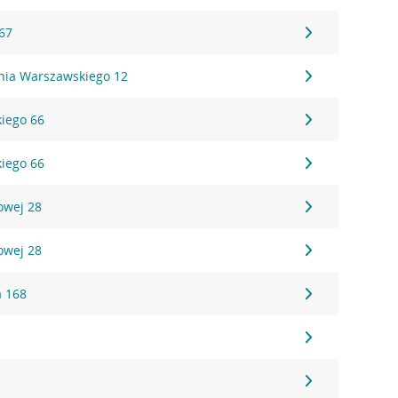
 67
ania Warszawskiego 12
kiego 66
kiego 66
owej 28
owej 28
a 168