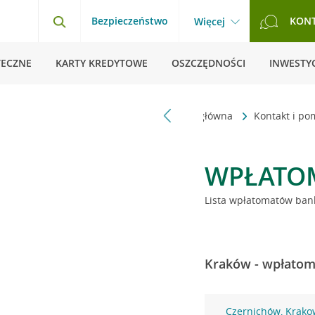
Bezpieczeństwo
KON
Więcej
TECZNE
KARTY KREDYTOWE
OSZCZĘDNOŚCI
INWESTYC
Strona główna
Kontakt i p
WPŁATO
Lista wpłatomatów bank
Kraków - wpłatoma
Czernichów, Krako