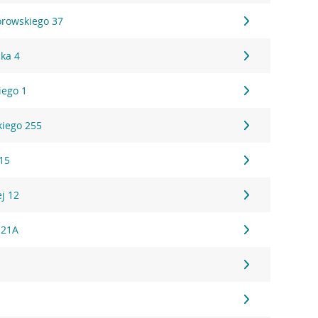
rowskiego 37
ska 4
iego 1
iego 255
15
ej 12
 21A