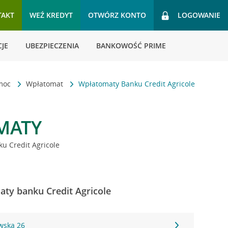
TAKT
WEŹ KREDYT
OTWÓRZ KONTO
LOGOWANIE
JE
UBEZPIECZENIA
BANKOWOŚĆ PRIME
omoc
Wpłatomat
Wpłatomaty Banku Credit Agricole
MATY
u Credit Agricole
ty banku Credit Agricole
wska 26