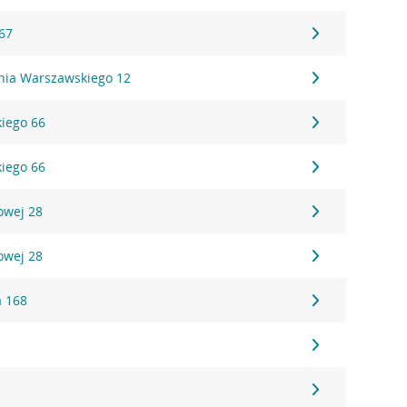
 67
ania Warszawskiego 12
kiego 66
kiego 66
owej 28
owej 28
a 168