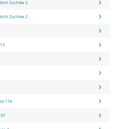
kich Zuchów 2
kich Zuchów 2
 13
za 17A
 97