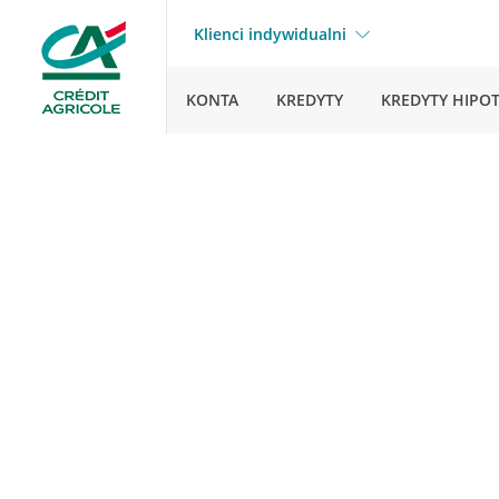
Klienci indywidualni
KONTA
KREDYTY
KREDYTY HIPO