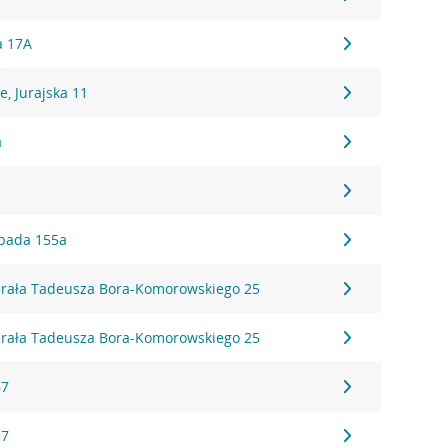
a 17A
, Jurajska 11
a
topada 155a
erała Tadeusza Bora-Komorowskiego 25
erała Tadeusza Bora-Komorowskiego 25
67
67