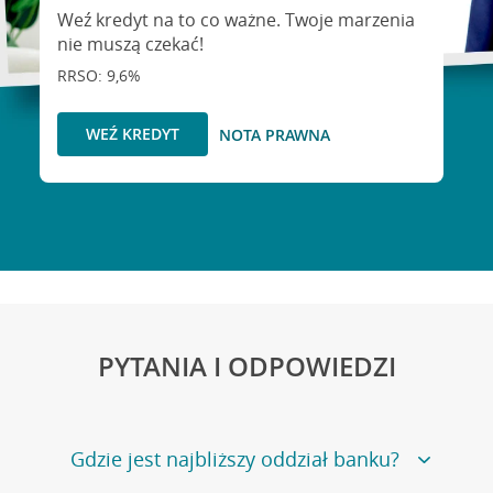
Weź kredyt na to co ważne. Twoje marzenia
nie muszą czekać!
RRSO: 9,6%
WEŹ KREDYT
NOTA PRAWNA
PYTANIA I ODPOWIEDZI
Gdzie jest najbliższy oddział banku?