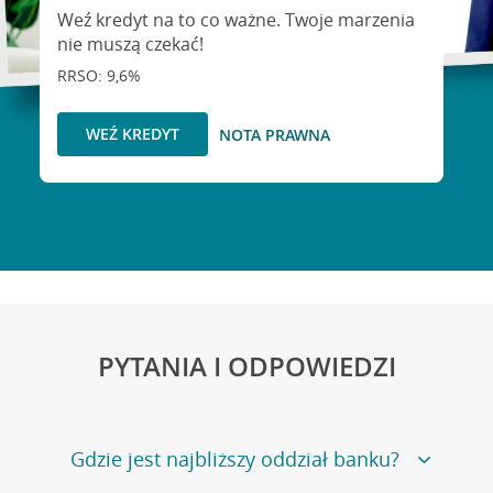
Weź kredyt na to co ważne. Twoje marzenia
nie muszą czekać!
RRSO: 9,6%
WEŹ KREDYT
NOTA PRAWNA
PYTANIA I ODPOWIEDZI
Gdzie jest najbliższy oddział banku?