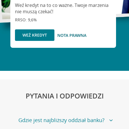
Weź kredyt na to co ważne. Twoje marzenia
nie muszą czekać!
RRSO: 9,6%
WEŹ KREDYT
NOTA PRAWNA
PYTANIA I ODPOWIEDZI
Gdzie jest najbliższy oddział banku?