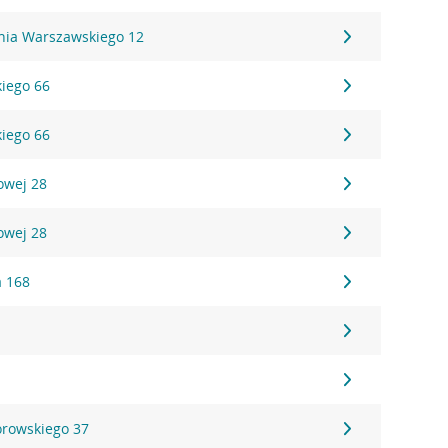
ania Warszawskiego 12
kiego 66
kiego 66
owej 28
owej 28
a 168
rowskiego 37