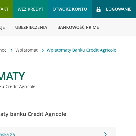
TAKT
WEŹ KREDYT
OTWÓRZ KONTO
LOGOWANIE
JE
UBEZPIECZENIA
BANKOWOŚĆ PRIME
omoc
Wpłatomat
Wpłatomaty Banku Credit Agricole
MATY
u Credit Agricole
ty banku Credit Agricole
wska 26