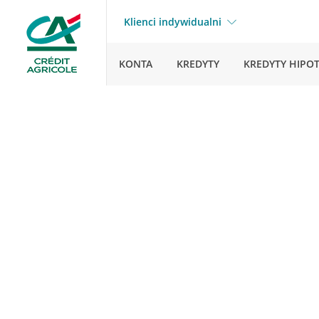
Klienci indywidualni
KONTA
KREDYTY
KREDYTY HIPO