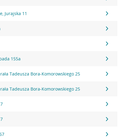
, Jurajska 11
a
topada 155a
erała Tadeusza Bora-Komorowskiego 25
erała Tadeusza Bora-Komorowskiego 25
67
67
 67