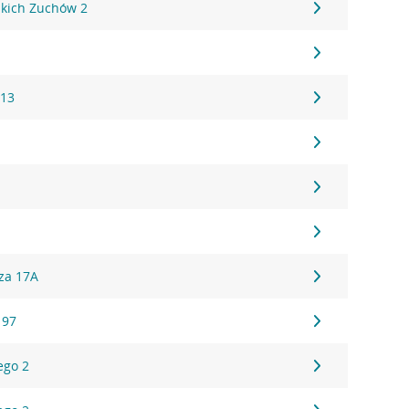
kich Zuchów 2
 13
za 17A
 97
ego 2