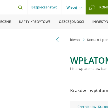
Bezpieczeństwo
KON
Więcej
TECZNE
KARTY KREDYTOWE
OSZCZĘDNOŚCI
INWESTYC
Strona główna
Kontakt i p
WPŁATO
Lista wpłatomatów bank
Kraków - wpłatoma
Czernichów, Krako