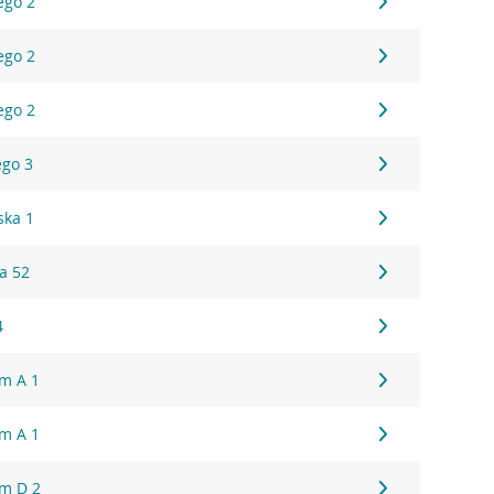
ego 2
ego 2
ego 2
ego 3
ska 1
a 52
4
um A 1
um A 1
um D 2