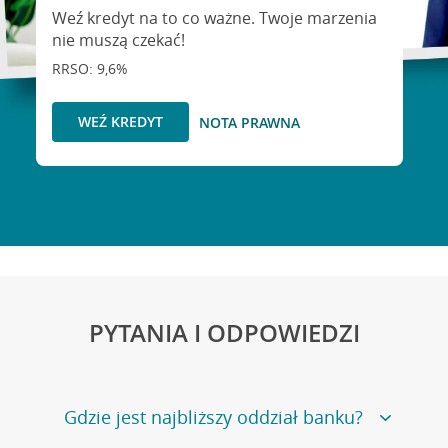
Weź kredyt na to co ważne. Twoje marzenia
nie muszą czekać!
RRSO: 9,6%
WEŹ KREDYT
NOTA PRAWNA
PYTANIA I ODPOWIEDZI
Gdzie jest najbliższy oddział banku?