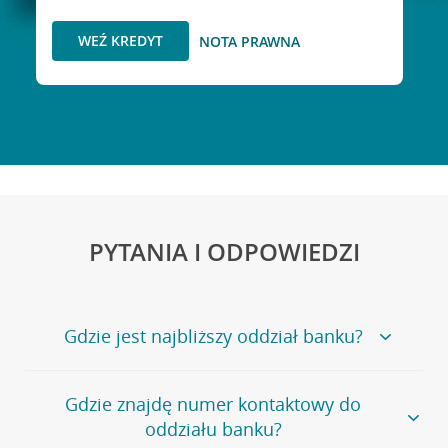
WEŹ KREDYT
NOTA PRAWNA
PYTANIA I ODPOWIEDZI
Gdzie jest najbliższy oddział banku?
Jeśli szukasz oddziału naszego banku, zapraszamy na
Gdzie znajdę numer kontaktowy do
stronę
Placówki i bankomaty
, na której znajduje się
oddziału banku?
wygodna wyszukiwarka.