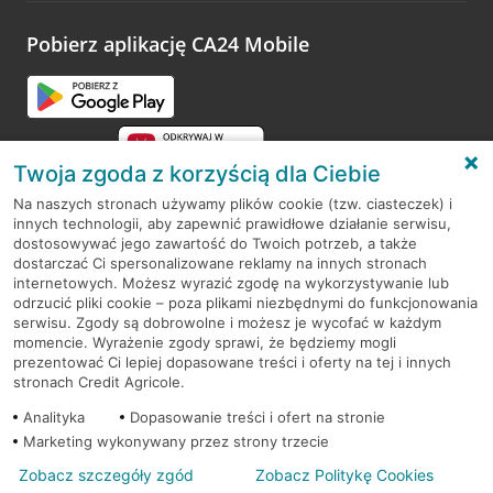
platformy Profil Firmy w Google. Dziękujemy za wszystkie
opinie.
Pobierz aplikację CA24 Mobile
Przejdź do pytania
Twoja zgoda z korzyścią dla Ciebie
Na naszych stronach używamy plików cookie (tzw. ciasteczek) i
innych technologii, aby zapewnić prawidłowe działanie serwisu,
RODO
dostosowywać jego zawartość do Twoich potrzeb, a także
dostarczać Ci spersonalizowane reklamy na innych stronach
Regulamin serwisu
internetowych. Możesz wyrazić zgodę na wykorzystywanie lub
odrzucić pliki cookie – poza plikami niezbędnymi do funkcjonowania
Mapa serwisu
serwisu. Zgody są dobrowolne i możesz je wycofać w każdym
momencie. Wyrażenie zgody sprawi, że będziemy mogli
Polityka
Cookies
prezentować Ci lepiej dopasowane treści i oferty na tej i innych
stronach Credit Agricole.
Polityka prywatności
Analityka
Dopasowanie treści i ofert na stronie
Marketing wykonywany przez strony trzecie
Zobacz szczegóły zgód
Zobacz Politykę Cookies
© 2026 Credit Agricole Bank Polska S.A. Wszelkie prawa zastrzeżone