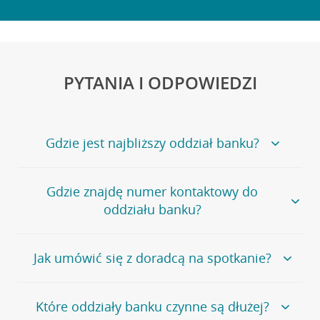
PYTANIA I ODPOWIEDZI
Gdzie jest najbliższy oddział banku?
Jeśli szukasz oddziału naszego banku, zapraszamy na
Gdzie znajdę numer kontaktowy do
stronę
Placówki i bankomaty
, na której znajduje się
oddziału banku?
wygodna wyszukiwarka.
Alternatywnie, możesz skorzystać z pełnej
listy naszych
oddziałów
.
Bank Credit Agricole nie udostępnia ogólnego numeru
Jak umówić się z doradcą na spotkanie?
telefonu do placówki bankowej.
Przejdź do pytania
Polecamy skorzystanie z możliwości wcześniejszego
Jeśli jesteś już
naszym
umówienia się z doradcą w placówce bankowej
.
Które oddziały banku czynne są dłużej?
klientem
możesz
samodzielnie
umówić się na spotkanie z