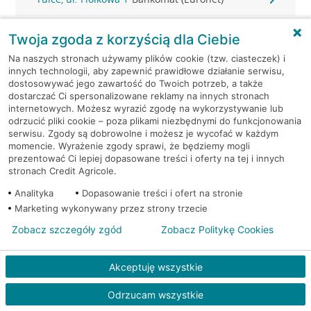
Twoja zgoda z korzyścią dla Ciebie
Na naszych stronach używamy plików cookie (tzw. ciasteczek) i
innych technologii, aby zapewnić prawidłowe działanie serwisu,
dostosowywać jego zawartość do Twoich potrzeb, a także
dostarczać Ci spersonalizowane reklamy na innych stronach
internetowych. Możesz wyrazić zgodę na wykorzystywanie lub
odrzucić pliki cookie – poza plikami niezbędnymi do funkcjonowania
serwisu. Zgody są dobrowolne i możesz je wycofać w każdym
momencie. Wyrażenie zgody sprawi, że będziemy mogli
prezentować Ci lepiej dopasowane treści i oferty na tej i innych
stronach Credit Agricole.
Analityka
Dopasowanie treści i ofert na stronie
Kredyt gotówkowy na Twoje
Marketing wykonywany przez strony trzecie
wakacyjne plany
Zobacz szczegóły zgód
Zobacz Politykę Cookies
Weź kredyt na to co ważne. Twoje marzenia
nie muszą czekać!
Akceptuję wszystkie
RRSO: 9,6%
Odrzucam wszystkie