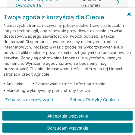
Owocowa 16
(Euronet)
Twoja zgoda z korzyścią dla Ciebie
Tarnowo Podgórne, ul.
Bankomat
Na naszych stronach używamy plików cookie (tzw. ciasteczek) i
Poznańska 74
(Euronet)
innych technologii, aby zapewnić prawidłowe działanie serwisu,
dostosowywać jego zawartość do Twoich potrzeb, a także
Tarnowo Podgórne, ul.
Bankomat
dostarczać Ci spersonalizowane reklamy na innych stronach
Poznańska 74
(Euronet)
internetowych. Możesz wyrazić zgodę na wykorzystywanie lub
odrzucić pliki cookie – poza plikami niezbędnymi do funkcjonowania
serwisu. Zgody są dobrowolne i możesz je wycofać w każdym
Tulce, ul. Fiołkowa 1
Bankomat (Euronet)
momencie. Wyrażenie zgody sprawi, że będziemy mogli
prezentować Ci lepiej dopasowane treści i oferty na tej i innych
stronach Credit Agricole.
Analityka
Dopasowanie treści i ofert na stronie
Marketing wykonywany przez strony trzecie
Zobacz szczegóły zgód
Zobacz Politykę Cookies
Akceptuję wszystkie
Odrzucam wszystkie