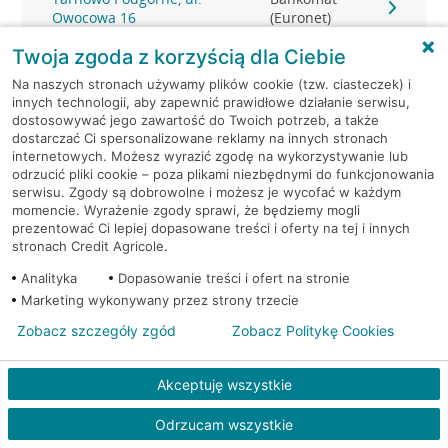
Owocowa 16
(Euronet)
Twoja zgoda z korzyścią dla Ciebie
Tarnowo Podgórne, ul.
Bankomat
Na naszych stronach używamy plików cookie (tzw. ciasteczek) i
Poznańska 74
(Euronet)
innych technologii, aby zapewnić prawidłowe działanie serwisu,
dostosowywać jego zawartość do Twoich potrzeb, a także
Tarnowo Podgórne, ul.
Bankomat
dostarczać Ci spersonalizowane reklamy na innych stronach
Poznańska 74
(Euronet)
internetowych. Możesz wyrazić zgodę na wykorzystywanie lub
odrzucić pliki cookie – poza plikami niezbędnymi do funkcjonowania
serwisu. Zgody są dobrowolne i możesz je wycofać w każdym
Tulce, ul. Fiołkowa 1
Bankomat (Euronet)
momencie. Wyrażenie zgody sprawi, że będziemy mogli
prezentować Ci lepiej dopasowane treści i oferty na tej i innych
stronach Credit Agricole.
Analityka
Dopasowanie treści i ofert na stronie
Marketing wykonywany przez strony trzecie
Zobacz szczegóły zgód
Zobacz Politykę Cookies
Akceptuję wszystkie
Odrzucam wszystkie