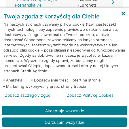
Poznańska 74
(Euronet)
Twoja zgoda z korzyścią dla Ciebie
Tarnowo Podgórne, ul.
Bankomat
Na naszych stronach używamy plików cookie (tzw. ciasteczek) i
Poznańska 74
(Euronet)
innych technologii, aby zapewnić prawidłowe działanie serwisu,
dostosowywać jego zawartość do Twoich potrzeb, a także
Tulce, ul. Fiołkowa 1
Bankomat (Euronet)
dostarczać Ci spersonalizowane reklamy na innych stronach
internetowych. Możesz wyrazić zgodę na wykorzystywanie lub
odrzucić pliki cookie – poza plikami niezbędnymi do funkcjonowania
serwisu. Zgody są dobrowolne i możesz je wycofać w każdym
momencie. Wyrażenie zgody sprawi, że będziemy mogli
prezentować Ci lepiej dopasowane treści i oferty na tej i innych
stronach Credit Agricole.
Analityka
Dopasowanie treści i ofert na stronie
Marketing wykonywany przez strony trzecie
Zobacz szczegóły zgód
Zobacz Politykę Cookies
Akceptuję wszystkie
Odrzucam wszystkie
Kredyt gotówkowy na Twoje